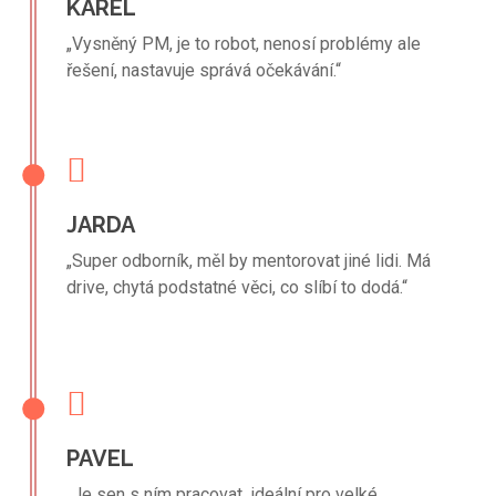
KAREL
„Vysněný PM, je to robot, nenosí problémy ale
řešení, nastavuje správá očekávání.“
JARDA
„Super odborník, měl by mentorovat jiné lidi. Má
drive, chytá podstatné věci, co slíbí to dodá.“
PAVEL
„Je sen s ním pracovat, ideální pro velké