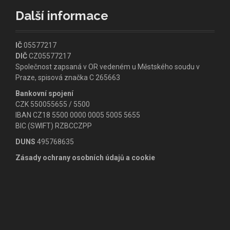
Další informace
IČ
05577217
DIČ
CZ05577217
Společnost zapsaná v OR vedeném u Městského soudu v
Praze, spisová značka C 265663
Bankovní spojení
CZK 550055655 / 5500
IBAN CZ18 5500 0000 0005 5005 5655
BIC (SWIFT) RZBCCZPP
DUNS
495768635
Zásady ochrany osobních údajů a cookie