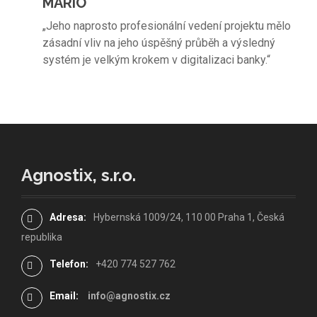
MARIO
„Jeho naprosto profesionální vedení projektu mělo
zásadní vliv na jeho úspěšný průběh a výsledný
systém je velkým krokem v digitalizaci banky.“
Agnostix, s.r.o.
Adresa:
Hybernská 1009/24, 110 00 Praha 1, Česká
republika
Telefon:
+420 774 527 762
Email:
info@agnostix.cz