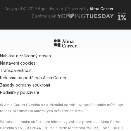
Copyright © 2026 Agnostix, s.r.o. | Powered by
Alma Career
Dáváme zpět
Nahlásit nezákonný obsah
Nastavení cookies
Transparentnost
Reklama na portálech Alma Career
Zásady ochrany soukromí
Podmínky používání
© Alma Career Czechia s.r.o. Vizuální podoba webové stránky může být
rovněž předmětem autorských práv třetích stran
Webovou stránku stránku pro klienta vytvořila a provozuje Alma Career
Czechia s.r.o., IČO 26441381, se sídlem Menclova 2538/2, Libeň, 180 00