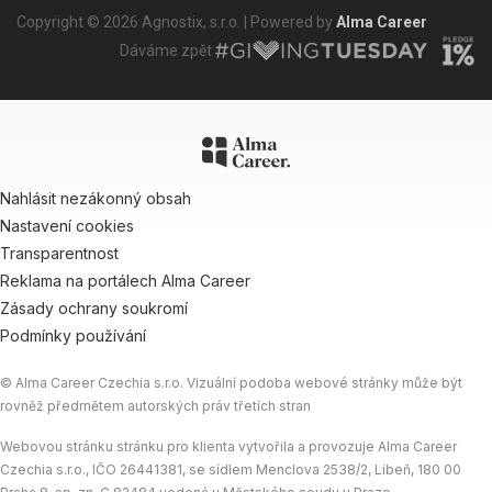
Copyright © 2026 Agnostix, s.r.o. | Powered by
Alma Career
Dáváme zpět
Nahlásit nezákonný obsah
Nastavení cookies
Transparentnost
Reklama na portálech Alma Career
Zásady ochrany soukromí
Podmínky používání
© Alma Career Czechia s.r.o. Vizuální podoba webové stránky může být
rovněž předmětem autorských práv třetích stran
Webovou stránku stránku pro klienta vytvořila a provozuje Alma Career
Czechia s.r.o., IČO 26441381, se sídlem Menclova 2538/2, Libeň, 180 00